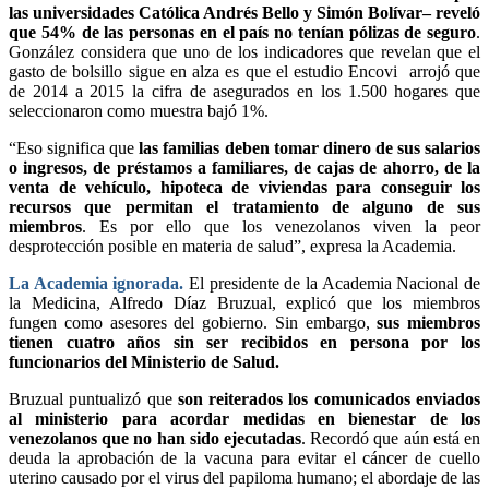
las universidades Católica Andrés Bello y Simón Bolívar– reveló
que 54% de las personas en el país no tenían pólizas de seguro
.
González considera que uno de los indicadores que revelan que el
gasto de bolsillo sigue en alza es que el estudio Encovi arrojó que
de 2014 a 2015 la cifra de asegurados en los 1.500 hogares que
seleccionaron como muestra bajó 1%.
“Eso significa que
las familias deben tomar dinero de sus salarios
o ingresos, de préstamos a familiares, de cajas de ahorro, de la
venta de vehículo, hipoteca de viviendas para conseguir los
recursos que permitan el tratamiento de alguno de sus
miembros
. Es por ello que los venezolanos viven la peor
desprotección posible en materia de salud”, expresa la Academia.
La Academia ignorada.
El presidente de la Academia Nacional de
la Medicina, Alfredo Díaz Bruzual, explicó que los miembros
fungen como asesores del gobierno. Sin embargo,
sus miembros
tienen cuatro años sin ser recibidos en persona por los
funcionarios del Ministerio de Salud.
Bruzual puntualizó que
son reiterados los comunicados enviados
al ministerio para acordar medidas en bienestar de los
venezolanos que no han sido ejecutadas
. Recordó que aún está en
deuda la aprobación de la vacuna para evitar el cáncer de cuello
uterino causado por el virus del papiloma humano; el abordaje de las