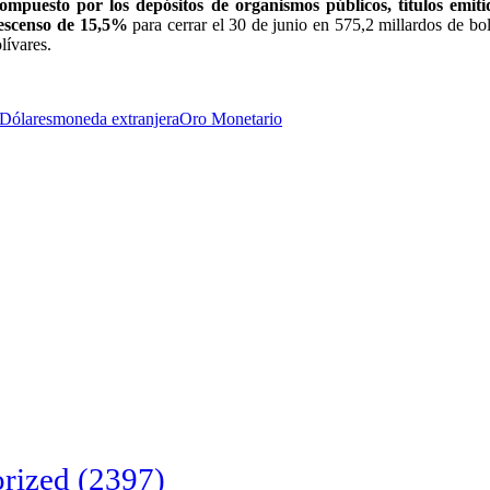
puesto por los depósitos de organismos públicos, títulos emiti
descenso de 15,5%
para cerrar el 30 de junio en 575,2 millardos de bol
lívares.
Dólares
moneda extranjera
Oro Monetario
rized
(2397)