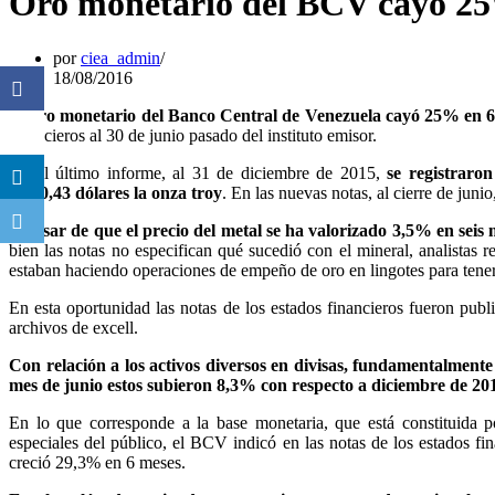
Oro monetario del BCV cayó 25
por
ciea_admin
18/08/2016
El oro monetario del Banco Central de Venezuela cayó 25% en 6 m
financieros al 30 de junio pasado del instituto emisor.
En el último informe, al 31 de diciembre de 2015,
se registraro
1.140,43 dólares la onza troy
. En las nuevas notas, al cierre de junio
A pesar de que el precio del metal se ha valorizado 3,5% en seis
bien las notas no especifican qué sucedió con el mineral, analistas 
estaban haciendo operaciones de empeño de oro en lingotes para tener
En esta oportunidad las notas de los estados financieros fueron publi
archivos de excell.
Con relación a los activos diversos en divisas, fundamentalmente
mes de junio estos subieron 8,3% con respecto a diciembre de 2015
En lo que corresponde a la base monetaria, que está constituida p
especiales del público, el BCV indicó en las notas de los estados fi
creció 29,3% en 6 meses.