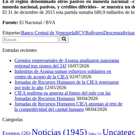
En el reglón denominado otros pasivos en moneda nacional –com
moneda nacional, pasivos, y créditos diferidos– se muestra un 
El 31 de diciembre de 2015 esta partida sumaba 680,9 millardos de bo
Fuente:
El Nacional / BVA
Etiquetas:
Banco Central de Venezuela
BCV
Bolívares
Descenso
divisas
Buscar...
Entradas recientes
Gremios empresariales de Aragua analizaron panorama
regional tras sismos del 24J
10/07/2026
Industrias de Aragua suman esfuerzos solidarios en
centro de acopio de la CIEA
02/07/2026
Jornadas de Recursos Humanos de la CIEA regresaron
por todo lo alto
12/05/2026
CIEA reafirma su apuesta al futuro del país con las
Jornadas de Recursos Humanos
30/04/2026
Jornadas de Recursos Humanos CIEA apuntan al reto de
la competitividad del capital humano
08/04/2026
Categorías
Noticias
(1945)
Uncatego
Eventos
(26)
Taller
(1)