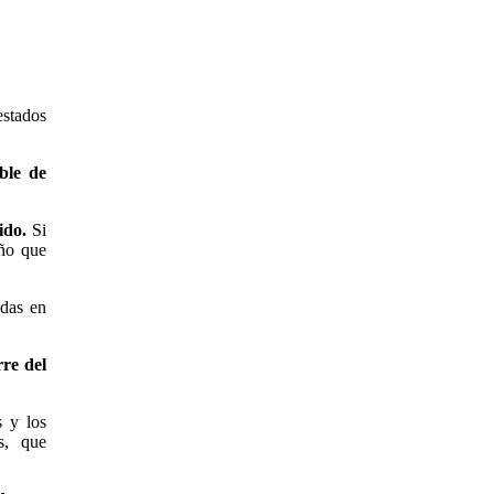
estados
ble de
ido.
Si
año que
adas en
rre del
s y los
es, que