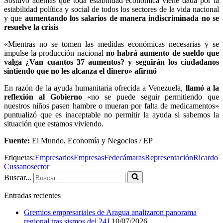
Sostuvo además que toda estabilidad económica viene dada por la
estabilidad política y social de todos los sectores de la vida nacional
y que
aumentando los salarios de manera indiscriminada no se
resuelve la crisis
«Mientras no se tomen las medidas económicas necesarias y se
impulse la producción nacional
no habrá aumento de sueldo que
valga ¿Van cuantos 37 aumentos? y seguirán los ciudadanos
sintiendo que no les alcanza el dinero» afirmó
En razón de la ayuda humanitaria ofrecida a Venezuela,
llamó a la
reflexión al Gobierno
«no se puede seguir permitiendo que
nuestros niños pasen hambre o mueran por falta de medicamentos»
puntualizó que es inaceptable no permitir la ayuda si sabemos la
situación que estamos viviendo.
Fuente:
El Mundo, Economía y Negocios / EP
Etiquetas:
Empresarios
Empresas
Fedecámaras
Representación
Ricardo
Cussano
sector
Buscar...
Entradas recientes
Gremios empresariales de Aragua analizaron panorama
regional tras sismos del 24J
10/07/2026