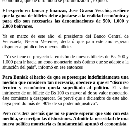
económica, que de otro modo se profundizarán”, explicó.
El experto en banca y finanzas, José Grasso Vecchio, sostiene
que la gama de billetes debe ajustarse a la realidad económica y
para ello son necesarias las denominaciones de 500, 1.000 y
2.000 bolívares.
Ya en marzo de este año, el presidente del Banco Central de
Venezuela, Nelson Merentes, declaró que para este año esperan
disponer al público los nuevos billetes.
“Ya se tiene en proyecto la emisión de nuevos billetes de Bs. 500 y
1.000 para ir hacia un cono monetario más óptimo que se adapte a la
situación del país”, informó en ese entonces
Para Buniak el hecho de que se postergue indefinidamente una
medida que considera tan necesaria, obedece a que el “discurso
técnico y económico queda supeditado al político.
El valor
intrínseco de un billete de Bs 100 es mayor al de su valor monetario,
éste comienza a desaparecer. Se prevé que a diciembre de este año,
haya perdido más del 90% de su poder adquisitivo”.
Pero considera además
que no se puede esperar que sólo con esta
medida, se corrijan las distorsiones. Admitir la necesidad de una
nueva política monetaria es fundamental, apuntó el economista.