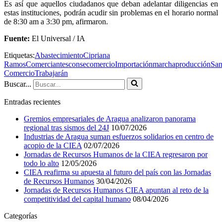
Es así que aquellos ciudadanos que deban adelantar diligencias en
estas instituciones, podrán acudir sin problemas en el horario normal
de 8:30 am a 3:30 pm, afirmaron.
Fuente:
El Universal / IA
Etiquetas:
Abastecimiento
Cipriana
Ramos
Comerciantes
consecomercio
Importación
marcha
producción
San
Comercio
Trabajarán
Buscar...
Entradas recientes
Gremios empresariales de Aragua analizaron panorama
regional tras sismos del 24J
10/07/2026
Industrias de Aragua suman esfuerzos solidarios en centro de
acopio de la CIEA
02/07/2026
Jornadas de Recursos Humanos de la CIEA regresaron por
todo lo alto
12/05/2026
CIEA reafirma su apuesta al futuro del país con las Jornadas
de Recursos Humanos
30/04/2026
Jornadas de Recursos Humanos CIEA apuntan al reto de la
competitividad del capital humano
08/04/2026
Categorías