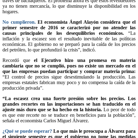
través de bachaqueros. El problema ahora es que estos revendedores
ya no tienen mercancía, lo que disminuye la disponibilidad en los
hogares.
No cumplieron.
El economista Ángel Alayón considera que el
primer semestre de 2016 se caracterizó por no atender las
causas principales de los desequilibrios económicos.
“La
inflación y la escasez son el resultado inevitable de las políticas
económicas. El gobierno no se preparó para la caída de los precios
del petróleo, lo que profundizó la crisis”, indicó.
Recordó que
el Ejecutivo hizo una promesa en materia
cambiaria que no se cumplió, pues no existe un mercado en el
que las empresas puedan participar y comprar materia prima:
“El control de precios sigue desestimulando la producción. Las
empresas estatales fabrican muy poco y no compensa la caída de la
producción privada”.
“La escasez crea una fuerte presión sobre los precios. Los
grandes recortes en las importaciones se han traducido en el
ajuste más duro que se ha hecho en la historia.
Lo peor de todo
es que este recorte no se traduce en beneficios para la población”,
señala el economista Carlos Miguel Álvarez.
¿Qué se puede esperar?
Lo que más le preocupa a Álvarez para
el siguiente semestre es que el gobierno no tome las medidas