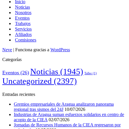
Inicio
Noticias
Nosotros
Eventos
Trabajos
Servicios
Afiliados
Comisiones
Neve
| Funciona gracias a
WordPress
Categorías
Noticias
(1945)
Eventos
(26)
Taller
(1)
Uncategorized
(2397)
Entradas recientes
Gremios empresariales de Aragua analizaron panorama
regional tras sismos del 24J
10/07/2026
Industrias de Aragua suman esfuerzos solidarios en centro de
acopio de la CIEA
02/07/2026
Jornadas de Recursos Humanos de la CIEA regresaron por