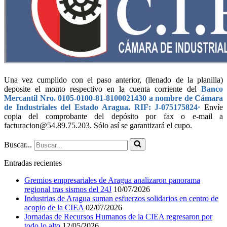
Una vez cumplido con el paso anterior, (llenado de la planilla)
deposite el monto respectivo en la cuenta corriente del
Banco
Mercantil Nro. 0105-0100-81-8100021430 a nombre de Cámara
de Industriales del Estado Aragua. RIF: J-075175824·
Envíe
copia del comprobante del depósito por fax o e-mail a
facturacion@54.89.75.203. Sólo así se garantizará el cupo.
Buscar...
Entradas recientes
Gremios empresariales de Aragua analizaron panorama
regional tras sismos del 24J
10/07/2026
Industrias de Aragua suman esfuerzos solidarios en centro de
acopio de la CIEA
02/07/2026
Jornadas de Recursos Humanos de la CIEA regresaron por
todo lo alto
12/05/2026