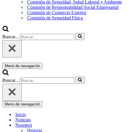
Comisión de Seguridad, Salud Laboral y Ambiente
Comisión de Responsabilidad Social Empresarial
Comisión de Comercio Exterior
Comisión de Seguridad Física
Buscar...
Menú de navegación
Buscar...
Menú de navegación
Inicio
Noticias
Nosotros
Historia