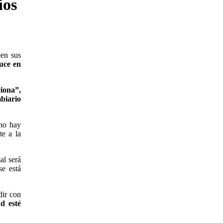
ios
pen sus
duce en
iona”,
biario
no hay
te a la
al será
se está
dir con
d esté