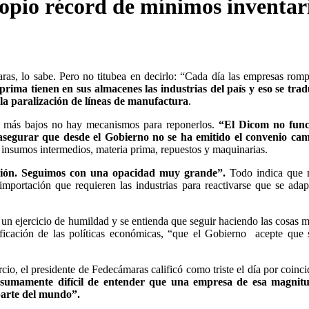
opio récord de mínimos inventar
ras, lo sabe. Pero no titubea en decirlo: “Cada día las empresas rom
prima tienen en sus almacenes las industrias del país y eso se tra
 la paralización de líneas de manufactura
.
s más bajos no hay mecanismos para reponerlos.
“El Dicom no func
 asegurar que desde el Gobierno no se ha emitido el convenio cam
insumos intermedios, materia prima, repuestos y maquinarias.
ción. Seguimos con una opacidad muy grande”.
Todo indica que 
mportación que requieren las industrias para reactivarse que se adap
un ejercicio de humildad y se entienda que seguir haciendo las cosas m
ificación de las políticas económicas, “que el Gobierno acepte que 
, el presidente de Fedecámaras calificó como triste el día por coinci
sumamente difícil de entender que una empresa de esa magnitu
parte del mundo”.