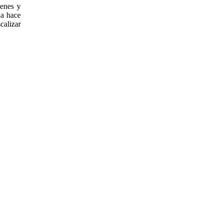
ienes y
da hace
calizar