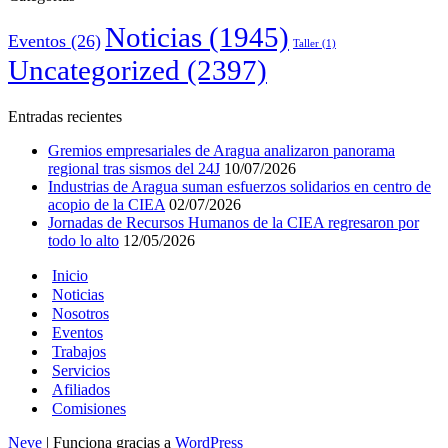
Noticias
(1945)
Eventos
(26)
Taller
(1)
Uncategorized
(2397)
Entradas recientes
Gremios empresariales de Aragua analizaron panorama
regional tras sismos del 24J
10/07/2026
Industrias de Aragua suman esfuerzos solidarios en centro de
acopio de la CIEA
02/07/2026
Jornadas de Recursos Humanos de la CIEA regresaron por
todo lo alto
12/05/2026
Inicio
Noticias
Nosotros
Eventos
Trabajos
Servicios
Afiliados
Comisiones
Neve
| Funciona gracias a
WordPress