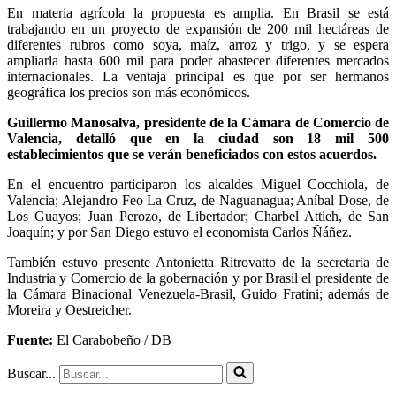
En materia agrícola la propuesta es amplia. En Brasil se está
trabajando en un proyecto de expansión de 200 mil hectáreas de
diferentes rubros como soya, maíz, arroz y trigo, y se espera
ampliarla hasta 600 mil para poder abastecer diferentes mercados
internacionales. La ventaja principal es que por ser hermanos
geográfica los precios son más económicos.
Guillermo Manosalva, presidente de la Cámara de Comercio de
Valencia, detalló que en la ciudad son 18 mil 500
establecimientos que se verán beneficiados con estos acuerdos.
En el encuentro participaron los alcaldes Miguel Cocchiola, de
Valencia; Alejandro Feo La Cruz, de Naguanagua; Aníbal Dose, de
Los Guayos; Juan Perozo, de Libertador; Charbel Attieh, de San
Joaquín; y por San Diego estuvo el economista Carlos Ñáñez.
También estuvo presente Antonietta Ritrovatto de la secretaria de
Industria y Comercio de la gobernación y por Brasil el presidente de
la Cámara Binacional Venezuela-Brasil, Guido Fratini; además de
Moreira y Oestreicher.
Fuente:
El Carabobeño / DB
Buscar...