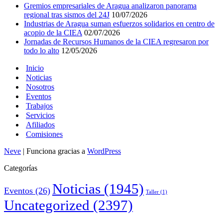
Gremios empresariales de Aragua analizaron panorama
regional tras sismos del 24J
10/07/2026
Industrias de Aragua suman esfuerzos solidarios en centro de
acopio de la CIEA
02/07/2026
Jornadas de Recursos Humanos de la CIEA regresaron por
todo lo alto
12/05/2026
Inicio
Noticias
Nosotros
Eventos
Trabajos
Servicios
Afiliados
Comisiones
Neve
| Funciona gracias a
WordPress
Categorías
Noticias
(1945)
Eventos
(26)
Taller
(1)
Uncategorized
(2397)