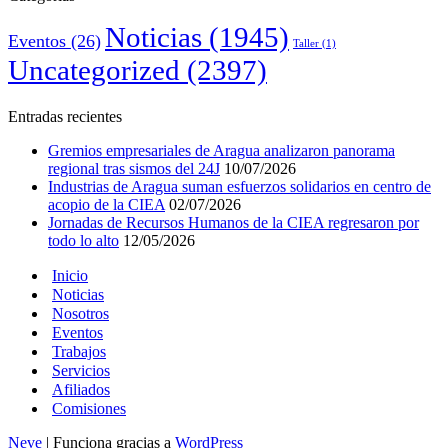
Noticias
(1945)
Eventos
(26)
Taller
(1)
Uncategorized
(2397)
Entradas recientes
Gremios empresariales de Aragua analizaron panorama
regional tras sismos del 24J
10/07/2026
Industrias de Aragua suman esfuerzos solidarios en centro de
acopio de la CIEA
02/07/2026
Jornadas de Recursos Humanos de la CIEA regresaron por
todo lo alto
12/05/2026
Inicio
Noticias
Nosotros
Eventos
Trabajos
Servicios
Afiliados
Comisiones
Neve
| Funciona gracias a
WordPress