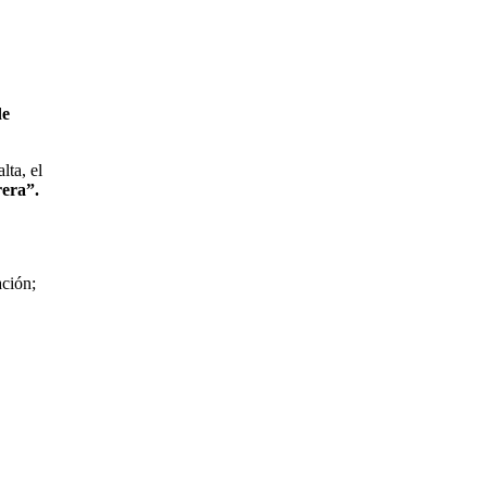
de
lta, el
rera”.
ación;