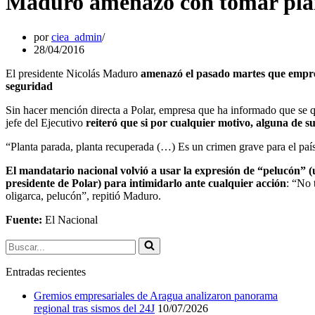
Maduro amenazó con tomar plant
por
ciea_admin
28/04/2016
El presidente Nicolás Maduro
amenazó el pasado martes que empres
seguridad
Sin hacer mención directa a Polar, empresa que ha informado que se q
jefe del Ejecutivo
reiteró que si por cualquier motivo, alguna de s
“Planta parada, planta recuperada (…) Es un crimen grave para el paí
El mandatario nacional volvió a usar la expresión de “pelucón” 
presidente de Polar) para intimidarlo ante cualquier acción
: “No 
oligarca, pelucón”, repitió Maduro.
Fuente:
El Nacional
Buscar...
Entradas recientes
Gremios empresariales de Aragua analizaron panorama
regional tras sismos del 24J
10/07/2026