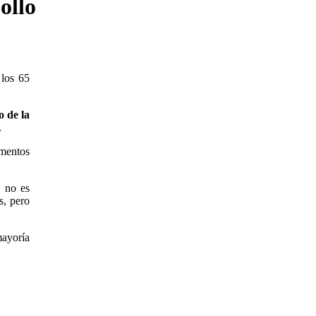
ollo
 los 65
o de la
.
ementos
, no es
s, pero
ayoría