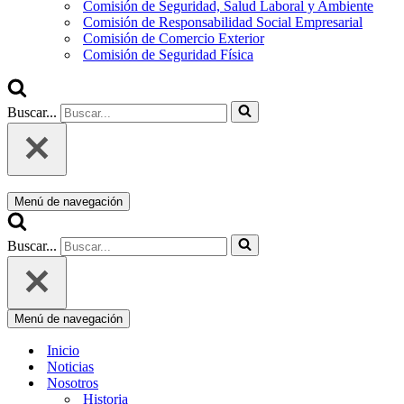
Comisión de Seguridad, Salud Laboral y Ambiente
Comisión de Responsabilidad Social Empresarial
Comisión de Comercio Exterior
Comisión de Seguridad Física
Buscar...
Menú de navegación
Buscar...
Menú de navegación
Inicio
Noticias
Nosotros
Historia