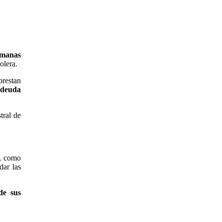
emanas
olera.
prestan
e deuda
tral de
a, como
dar las
de sus