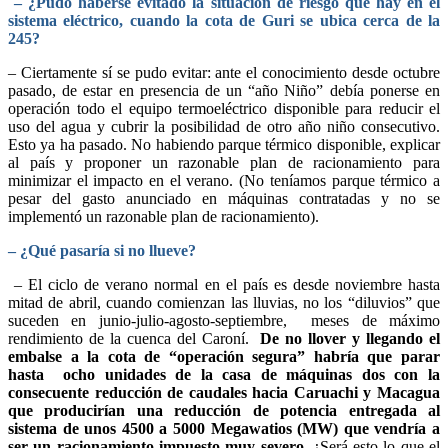
– ¿Pudo haberse evitado la situación de riesgo que hay en el
sistema eléctrico, cuando la cota de Guri se ubica cerca de la
245?
– Ciertamente sí se pudo evitar: ante el conocimiento desde octubre
pasado, de estar en presencia de un “año Niño” debía ponerse en
operación todo el equipo termoeléctrico disponible para reducir el
uso del agua y cubrir la posibilidad de otro año niño consecutivo.
Esto ya ha pasado. No habiendo parque térmico disponible, explicar
al país y proponer un razonable plan de racionamiento para
minimizar el impacto en el verano. (No teníamos parque térmico a
pesar del gasto anunciado en máquinas contratadas y no se
implementó un razonable plan de racionamiento).
– ¿Qué pasaría si no llueve?
– El ciclo de verano normal en el país es desde noviembre hasta
mitad de abril, cuando comienzan las lluvias, no los “diluvios” que
suceden en junio-julio-agosto-septiembre, meses de máximo
rendimiento de la cuenca del Caroní.
De no llover y llegando el
embalse a la cota de “operación segura” habría que parar
hasta ocho unidades de la casa de máquinas dos con la
consecuente reducción de caudales hacia Caruachi y Macagua
que producirían una reducción de potencia entregada al
sistema de unos 4500 a 5000 Megawatios (MW) que vendría a
ser un racionamiento impuesto muy severo
. ¿Será esto lo que el