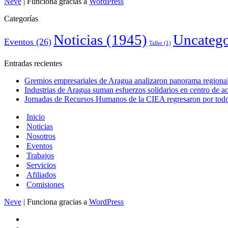
Neve
| Funciona gracias a
WordPress
Categorías
Noticias
(1945)
Uncatego
Eventos
(26)
Taller
(1)
Entradas recientes
Gremios empresariales de Aragua analizaron panorama regional 
Industrias de Aragua suman esfuerzos solidarios en centro de 
Jornadas de Recursos Humanos de la CIEA regresaron por todo 
Inicio
Noticias
Nosotros
Eventos
Trabajos
Servicios
Afiliados
Comisiones
Neve
| Funciona gracias a
WordPress