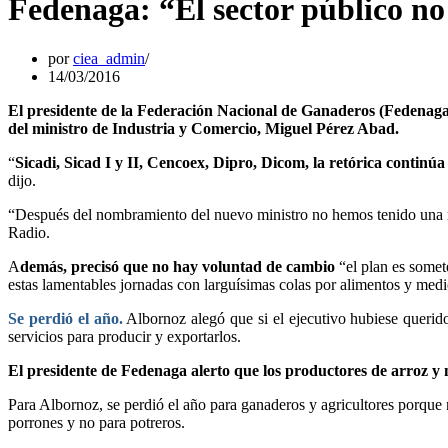
Fedenaga: “El sector público no
por
ciea_admin
14/03/2016
El presidente de la Federación Nacional de Ganaderos (Fedenaga)
del ministro de Industria y Comercio, Miguel Pérez Abad.
“
Sicadi, Sicad I y II, Cencoex, Dipro, Dicom, la retórica continú
dijo.
“Después del nombramiento del nuevo ministro no hemos tenido una r
Radio.
A
demás, precisó que no hay voluntad de cambio
“el plan es somet
estas lamentables jornadas con larguísimas colas por alimentos y medi
Se perdió el año.
Albornoz alegó que si el ejecutivo hubiese querido
servicios para producir y exportarlos.
El presidente de Fedenaga alerto que los productores de arroz y
Para Albornoz, se perdió el año para ganaderos y agricultores porque 
porrones y no para potreros.