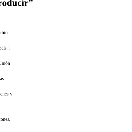
producir”
mbio
país”,
 Unión
ias
ienes y
cones,