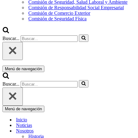
Comisión de Seguridad, Salud Laboral y Ambiente
Comisión de Responsabilidad Social Empresarial
Comisión de Comercio Exterior
Comisión de Seguridad Física
Buscar...
Menú de navegación
Buscar...
Menú de navegación
Inicio
Noticias
Nosotros
Historia