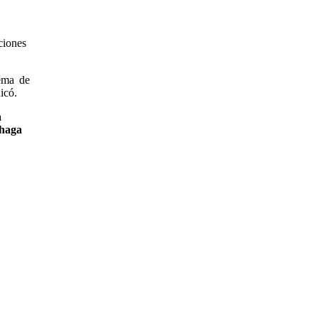
ciones
lema de
icó.
a
 haga