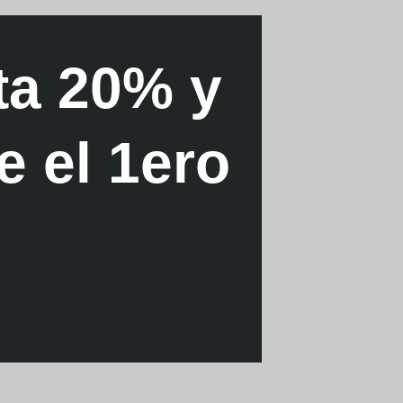
ta 20% y
e el 1ero