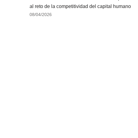
al reto de la competitividad del capital humano
08/04/2026
tes
 Aragua analizaron panorama regional
 esfuerzos solidarios en centro de
anos de la CIEA regresaron por todo