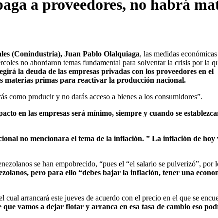
 paga a proveedores, no habrá ma
ales (Conindustria), Juan Pablo Olalquiaga
, las medidas económicas
coles no abordaron temas fundamental para solventar la crisis por la q
regirá la deuda de las empresas privadas con los proveedores en el
s materias primas para reactivar la producción nacional.
rás como producir y no darás acceso a bienes a los consumidores”.
pacto en las empresas será mínimo, siempre y cuando se establezca
ional no mencionara el tema de la inflación. ” La inflación de hoy 
enezolanos se han empobrecido, “pues el “el salario se pulverizó”, por 
enezolanos, pero para ello “debes bajar la inflación, tener una econo
l cual arrancará este jueves de acuerdo con el precio en el que se encue
e que vamos a dejar flotar y arranca en esa tasa de cambio eso pod