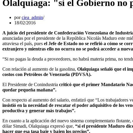
Olalquiaga: "si el Gobierno no
por
ciea_admin
18/02/2016
A juicio del presidente de Confederación Venezolana de Industri
anunciadas por el presidente de la República Nicolás Maduro este miér
atraviesa el país, pues
el Jefe de Estado no se refirió a cómo se cor
extranjero y mientras ello no ocurra no se podrá acceder a nueva
“Si no pagas la deuda a proveedores, no habrá materia prima, no tend
Con relación al aumento de la gasolina,
Olalquiaga señaló que el im
costos con Petróleos de Venezuela (PDVSA).
El Presidente de Conindustria
criticó que el primer Mandatario Nac
quedar pequeña mañana”.
Con respecto al aumento del salario, enfatizó que “Los trabajadores v
insistió en la necesidad de rescatar el poder adquisitivo de los v
productiva y generar más trabajos”.
En cuanto a la aplicación del nuevo sistema complementario flotante, e
dólar Simadi, Olalquiaga expresó que,
“si el presidente Maduro dic
hacer que esa tasa baje y bajen los precios”.