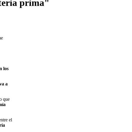
teria prima"
ue
n los
va a
lo que
mía
ntre el
ría