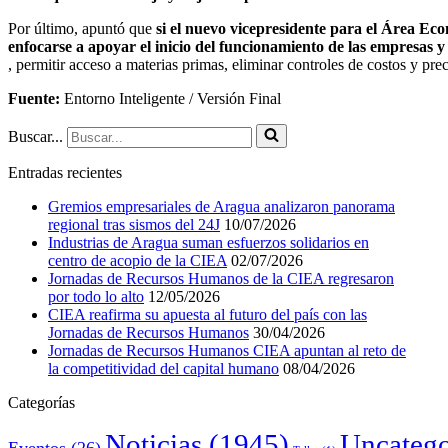
Por último, apuntó que
si el nuevo vicepresidente para el Área Ec
enfocarse a apoyar el inicio del funcionamiento de las empresas 
, permitir acceso a materias primas, eliminar controles de costos y pre
Fuente:
Entorno Inteligente / Versión Final
Buscar...
Entradas recientes
Gremios empresariales de Aragua analizaron panorama
regional tras sismos del 24J
10/07/2026
Industrias de Aragua suman esfuerzos solidarios en
centro de acopio de la CIEA
02/07/2026
Jornadas de Recursos Humanos de la CIEA regresaron
por todo lo alto
12/05/2026
CIEA reafirma su apuesta al futuro del país con las
Jornadas de Recursos Humanos
30/04/2026
Jornadas de Recursos Humanos CIEA apuntan al reto de
la competitividad del capital humano
08/04/2026
Categorías
Noticias
(1945)
Uncatego
Eventos
(26)