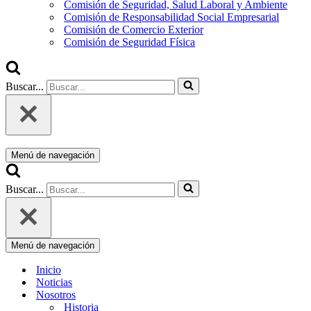
Comisión de Seguridad, Salud Laboral y Ambiente
Comisión de Responsabilidad Social Empresarial
Comisión de Comercio Exterior
Comisión de Seguridad Física
Buscar...
Menú de navegación
Buscar...
Menú de navegación
Inicio
Noticias
Nosotros
Historia