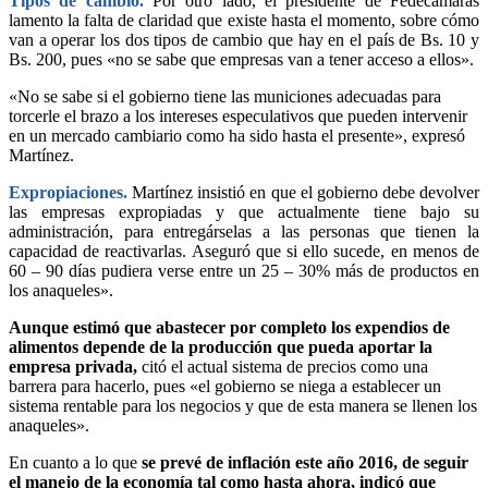
Tipos de cambio.
Por otro lado, el presidente de Fedecámaras
lamento la falta de claridad que existe hasta el momento, sobre cómo
van a operar los dos tipos de cambio que hay en el país de Bs. 10 y
Bs. 200, pues «no se sabe que empresas van a tener acceso a ellos».
«No se sabe si el gobierno tiene las municiones adecuadas para
torcerle el brazo a los intereses especulativos que pueden intervenir
en un mercado cambiario como ha sido hasta el presente», expresó
Martínez.
Expropiaciones.
Martínez insistió en que el gobierno debe devolver
las empresas expropiadas y que actualmente tiene bajo su
administración, para entregárselas a las personas que tienen la
capacidad de reactivarlas. Aseguró que si ello sucede, en menos de
60 – 90 días pudiera verse entre un 25 – 30% más de productos en
los anaqueles».
Aunque estimó que abastecer por completo los expendios de
alimentos depende de la producción que pueda aportar la
empresa privada,
citó el actual sistema de precios como una
barrera para hacerlo, pues «el gobierno se niega a establecer un
sistema rentable para los negocios y que de esta manera se llenen los
anaqueles».
En cuanto a lo que
se prevé de inflación este año 2016, de seguir
el manejo de la economía tal como hasta ahora, indicó que