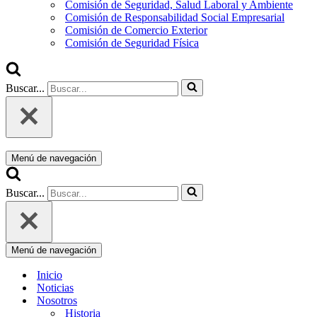
Comisión de Seguridad, Salud Laboral y Ambiente
Comisión de Responsabilidad Social Empresarial
Comisión de Comercio Exterior
Comisión de Seguridad Física
Buscar...
Menú de navegación
Buscar...
Menú de navegación
Inicio
Noticias
Nosotros
Historia