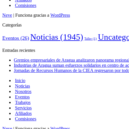
Comisiones
Neve
| Funciona gracias a
WordPress
Categorías
Noticias
(1945)
Uncatego
Eventos
(26)
Taller
(1)
Entradas recientes
Gremios empresariales de Aragua analizaron panorama regional 
Industrias de Aragua suman esfuerzos solidarios en centro de 
Jornadas de Recursos Humanos de la CIEA regresaron por todo 
Inicio
Noticias
Nosotros
Eventos
Trabajos
Servicios
Afiliados
Comisiones
Neve
| Funciona gracias a
WordPress