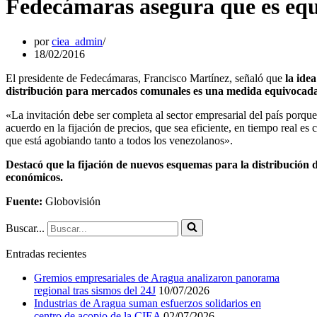
Fedecámaras asegura que es equ
por
ciea_admin
18/02/2016
El presidente de Fedecámaras, Francisco Martínez, señaló que
la ide
distribución para mercados comunales es una medida equivocada
«La invitación debe ser completa al sector empresarial del país porqu
acuerdo en la fijación de precios, que sea eficiente, en tiempo real e
que está agobiando tanto a todos los venezolanos».
Destacó que la fijación de nuevos esquemas para la distribución 
económicos.
Fuente:
Globovisión
Buscar...
Entradas recientes
Gremios empresariales de Aragua analizaron panorama
regional tras sismos del 24J
10/07/2026
Industrias de Aragua suman esfuerzos solidarios en
centro de acopio de la CIEA
02/07/2026