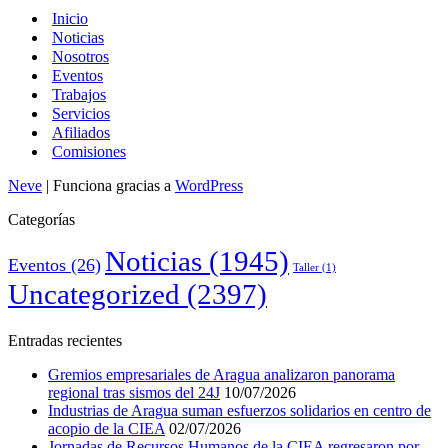
Inicio
Noticias
Nosotros
Eventos
Trabajos
Servicios
Afiliados
Comisiones
Neve
| Funciona gracias a
WordPress
Categorías
Noticias
(1945)
Eventos
(26)
Taller
(1)
Uncategorized
(2397)
Entradas recientes
Gremios empresariales de Aragua analizaron panorama
regional tras sismos del 24J
10/07/2026
Industrias de Aragua suman esfuerzos solidarios en centro de
acopio de la CIEA
02/07/2026
Jornadas de Recursos Humanos de la CIEA regresaron por