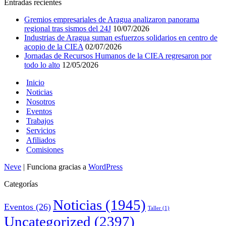
Entradas recientes
Gremios empresariales de Aragua analizaron panorama
regional tras sismos del 24J
10/07/2026
Industrias de Aragua suman esfuerzos solidarios en centro de
acopio de la CIEA
02/07/2026
Jornadas de Recursos Humanos de la CIEA regresaron por
todo lo alto
12/05/2026
Inicio
Noticias
Nosotros
Eventos
Trabajos
Servicios
Afiliados
Comisiones
Neve
| Funciona gracias a
WordPress
Categorías
Noticias
(1945)
Eventos
(26)
Taller
(1)
Uncategorized
(2397)