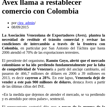
Avex llama a restablecer
comercio con Colombia
por
ciea_admin
08/09/2015
La Asociación Venezolana de Exportadores (Avex)
,
plantea la
necesidad de restituir el tránsito comercial y revisar las
condiciones de intercambio a través de la frontera con
Colombia
, en particular por San Antonio del Táchira que hasta
2006 atendió el 70% de las exportaciones terrestres.
El presidente del organismo,
Ramón Goyo, alertó que el mercado
colombiano se ha ido perdiendo fundamentalmente por la falta
de competitividad de Venezue
la a partir del anclaje cambiario, así
pasaron de 466,7 millones de dólares en 2006 a 39 millones en
2013, es decir
cayeron a 28%
. En este lapso,
Venezuela dejó de
vender a este país 900 millones de dólares
, destaca Avex a partir
de las últimas cifras del INE.
«En la medida que dejemos de atender el mercado, se va perdiendo
y es atendido por otros países», sentenció.
El representante sectorial dijo que
a pesar de la merma de la