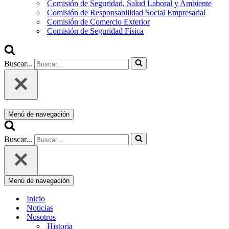
Comisión de Seguridad, Salud Laboral y Ambiente
Comisión de Responsabilidad Social Empresarial
Comisión de Comercio Exterior
Comisión de Seguridad Física
Buscar...
Menú de navegación
Buscar...
Menú de navegación
Inicio
Noticias
Nosotros
Historia