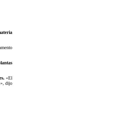
ateria
gamento
plantas
es.
«El
», dijo