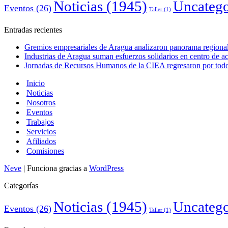
Noticias
(1945)
Uncatego
Eventos
(26)
Taller
(1)
Entradas recientes
Gremios empresariales de Aragua analizaron panorama regional 
Industrias de Aragua suman esfuerzos solidarios en centro de 
Jornadas de Recursos Humanos de la CIEA regresaron por todo 
Inicio
Noticias
Nosotros
Eventos
Trabajos
Servicios
Afiliados
Comisiones
Neve
| Funciona gracias a
WordPress
Categorías
Noticias
(1945)
Uncatego
Eventos
(26)
Taller
(1)