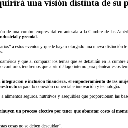
rirá una visión distinta de su p
ción de una cumbre empresarial en antesala a la Cumbre de las Amér
ndustrial y gremial.
rios” a estos eventos y que le hayan otorgado una nueva distinción le
s.
noamérica y que al comparar los temas que se debatirán en la cumbre 
 contrario, tendremos que abrir diálogo interno para plantear estos te
a integración e inclusión financiera, el empoderamiento de las muj
raestructura
para lo conexión comercial e innovación y tecnología.
 a alimentos seguros, nutritivos y asequibles que proporcionan las bas
sminuyen un proceso efectivo por tener que abaratar costo al mome
estas cosas no se deben descuidar”.