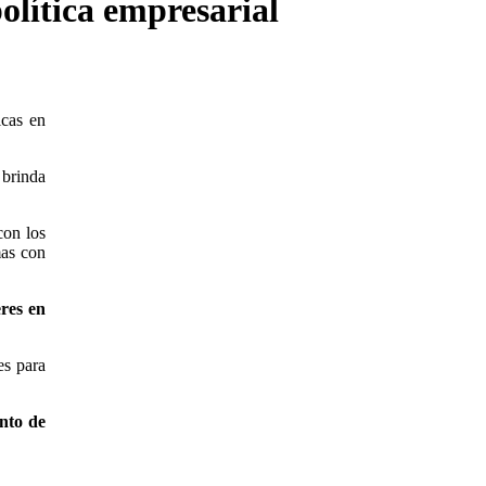
olítica empresarial
icas en
 brinda
con los
mas con
eres en
es para
nto de