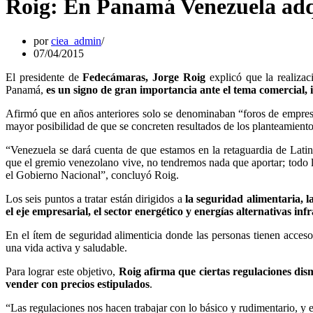
Roig: En Panamá Venezuela adqui
por
ciea_admin
07/04/2015
El presidente de
Fedecámaras, Jorge Roig
explicó que la realiza
Panamá,
es un signo de gran importancia ante el tema comercial, i
Afirmó que en años anteriores solo se denominaban “foros de empresa
mayor posibilidad de que se concreten resultados de los planteamiento
“Venezuela se dará cuenta de que estamos en la retaguardia de Lati
que el gremio venezolano vive, no tendremos nada que aportar; todo lo
el Gobierno Nacional”, concluyó Roig.
Los seis puntos a tratar están dirigidos a
la seguridad alimentaria, l
el eje empresarial, el sector energético y energías alternativas inf
En el ítem de seguridad alimenticia donde las personas tienen acceso
una vida activa y saludable.
Para lograr este objetivo,
Roig afirma que ciertas regulaciones di
vender con precios estipulados
.
“Las regulaciones nos hacen trabajar con lo básico y rudimentario, y 