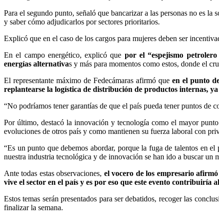
Para el segundo punto, señaló que bancarizar a las personas no es la s
y saber cómo adjudicarlos por sectores prioritarios.
Explicó que en el caso de los cargos para mujeres deben ser incentiva
En el campo energético, explicó que
por el “espejismo petrolero
energías alternativa
s y más para momentos como estos, donde el crud
El representante máximo de Fedecámaras afirmó que
en el punto d
replantearse la logística de distribución de productos internas, ya 
“No podríamos tener garantías de que el país pueda tener puntos de co
Por último, destacó la innovación y tecnología como el mayor punto d
evoluciones de otros país y como mantienen su fuerza laboral con privil
“Es un punto que debemos abordar, porque la fuga de talentos en el p
nuestra industria tecnológica y de innovación se han ido a buscar un m
Ante todas estas observaciones,
el vocero de los empresario afirm
vive el sector en el país y es por eso que este evento contribuiría a
Estos temas serán presentados para ser debatidos, recoger las conclusi
finalizar la semana.