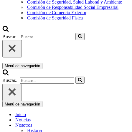
Comisión de Seguridad, Salud Laboral y Ambiente
Comisión de Responsabilidad Social Empresarial
Comisión de Comercio Exterior
Comisión de Seguridad Física
Buscar...
Menú de navegación
Buscar...
Menú de navegación
Inicio
Noticias
Nosotros
Historia