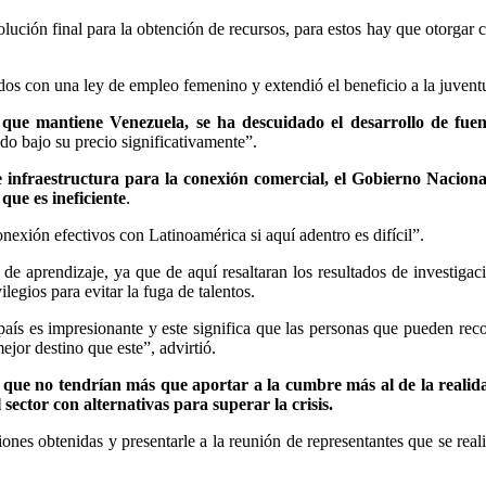
olución final para la obtención de recursos, para estos hay que otorgar c
dos con una ley de empleo femenino y extendió el beneficio a la juvent
 que mantiene Venezuela, se ha descuidado el desarrollo de fuen
o bajo su precio significativamente”.
e infraestructura para la conexión comercial, el Gobierno Naciona
que es ineficiente
.
nexión efectivos con Latinoamérica si aquí adentro es difícil”.
e aprendizaje, ya que de aquí resaltaran los resultados de investigac
egios para evitar la fuga de talentos.
aís es impresionante y este significa que las personas que pueden reco
ejor destino que este”, advirtió.
ó que no tendrían más que aportar a la cumbre más al de la realid
l sector con alternativas para superar la crisis.
ones obtenidas y presentarle a la reunión de representantes que se reali