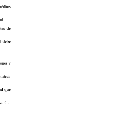
réditos
ud.
tes de
l debe
iones y
nstruir
ad que
zará al