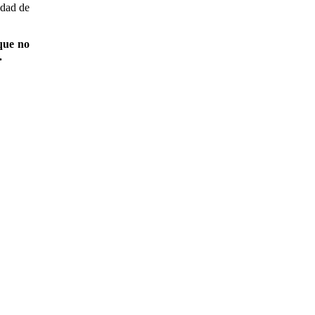
idad de
que no
.