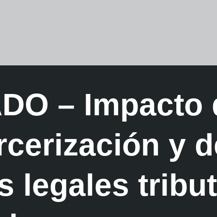
O – Impacto d
ercerización y d
 legales tribu