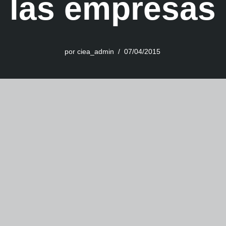
las empresas
por
ciea_admin
07/04/2015