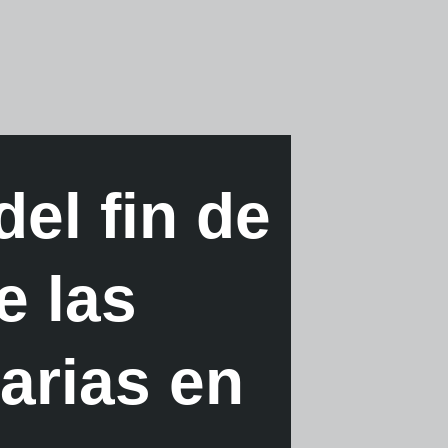
el fin de
e las
tarias en