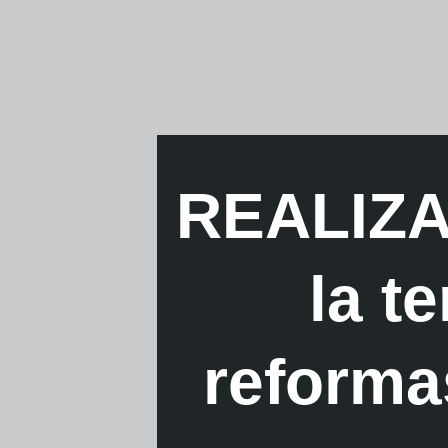
REALIZAD
la t
reformas