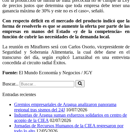
con la producción de harina de maíz precocida no se cumple la Ley
de precios justos que determina que toda empresa debe tener una
ganancia máxima de 30% y este no es el caso», señaló.
Con respecto déficit en el mercado del producto indicó que la
forma de resolverlo es que se aumente la oferta por parte de las
empresas en manos del Estado «y de la competencia» en
función de cubrir las necesidades de la demanda local.
La reunión en Miraflores será con Carlos Osorio, vicepresidente de
Seguridad y Soberania Alimentaria, la cual debe darse en el
transcurso del día, según explicó Larrazábal en una entrevista
concedida al circuito radial Éxitos.
Fuente:
El Mundo Economía y Negocios / JGY
Buscar...
Entradas recientes
Gremios empresariales de Aragua analizaron panorama
regional tras sismos del 24J
10/07/2026
Industrias de Aragua suman esfuerzos solidarios en centro de
acopio de la CIEA
02/07/2026
Jornadas de Recursos Humanos de la CIEA regresaron por
todo lo alto
12/05/2026