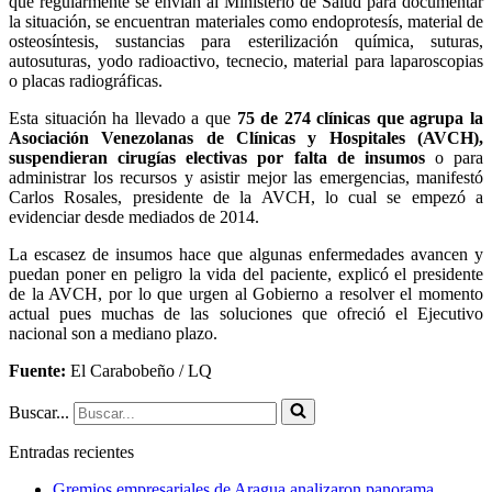
que regularmente se envían al Ministerio de Salud para documentar
la situación, se encuentran materiales como endoprotesís, material de
osteosíntesis, sustancias para esterilización química, suturas,
autosuturas, yodo radioactivo, tecnecio, material para laparoscopias
o placas radiográficas.
Esta situación ha llevado a que
75 de 274 clínicas que agrupa la
Asociación Venezolanas de Clínicas y Hospitales (AVCH),
suspendieran cirugías electivas por falta de insumos
o para
administrar los recursos y asistir mejor las emergencias, manifestó
Carlos Rosales, presidente de la AVCH, lo cual se empezó a
evidenciar desde mediados de 2014.
La escasez de insumos hace que algunas enfermedades avancen y
puedan poner en peligro la vida del paciente, explicó el presidente
de la AVCH, por lo que urgen al Gobierno a resolver el momento
actual pues muchas de las soluciones que ofreció el Ejecutivo
nacional son a mediano plazo.
Fuente:
El Carabobeño / LQ
Buscar...
Entradas recientes
Gremios empresariales de Aragua analizaron panorama