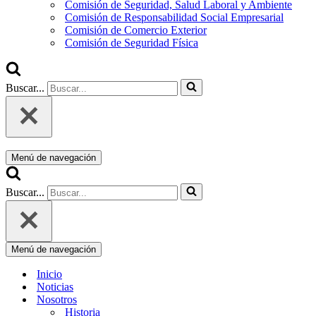
Comisión de Seguridad, Salud Laboral y Ambiente
Comisión de Responsabilidad Social Empresarial
Comisión de Comercio Exterior
Comisión de Seguridad Física
Buscar...
Menú de navegación
Buscar...
Menú de navegación
Inicio
Noticias
Nosotros
Historia