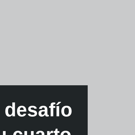
 desafío
u cuarto