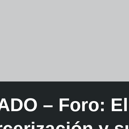
DO – Foro: El
rcerización y s