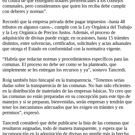
en contra de que entreguen dólares preferenciales a los consejos
comunales, pero consideramos que quien los reciba debe cumplir
con deberes y normas”.
Recordó que la empresa privada debe pagar impuestos –hasta 48
tributos en algunos casos–, cumplir con la Ley Orgánica del Trabajo
y la Ley Orgánica de Precios Justos. Además, el proceso de
adquisición de divisas puede exigir, en ocasiones, hasta 15 trámites
distintos, entre solvencias, certificados, solicitudes y actas aduanales
que otorga el Estado en conformidad con la normativa vigente.
“Habría que redactar normas y procedimientos específicos para las
comunas. El proceso no debe ser como se ha planteado, que
simplemente se les entregan los recursos y ya”, sostuvo Tancredi.
Roig también hizo hincapié en la transparencia. “Tenemos serias
dudas sobre la transparencia de las comunas. No han sido eficientes
en la distribución de materiales de las empresas básicas. Yo creo que
las comunas no están preparadas en su concepción para este tipo de
manejos y si se preparan, bienvenidas, serán empresas y tendrán que
tener los mecanismos adecuados que les exigen en trámites y en
permisos”, expresó.
Tancredi consideró que debe publicarse la lista de las comunas que
resultaron asignadas, todo de manera transparente, y espera que la
incorporación en la adquisición de divisas no amplíe más la brecha