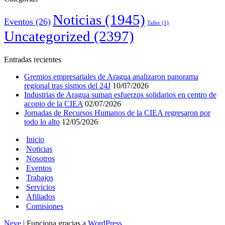
Noticias
(1945)
Eventos
(26)
Taller
(1)
Uncategorized
(2397)
Entradas recientes
Gremios empresariales de Aragua analizaron panorama
regional tras sismos del 24J
10/07/2026
Industrias de Aragua suman esfuerzos solidarios en centro de
acopio de la CIEA
02/07/2026
Jornadas de Recursos Humanos de la CIEA regresaron por
todo lo alto
12/05/2026
Inicio
Noticias
Nosotros
Eventos
Trabajos
Servicios
Afiliados
Comisiones
Neve
| Funciona gracias a
WordPress