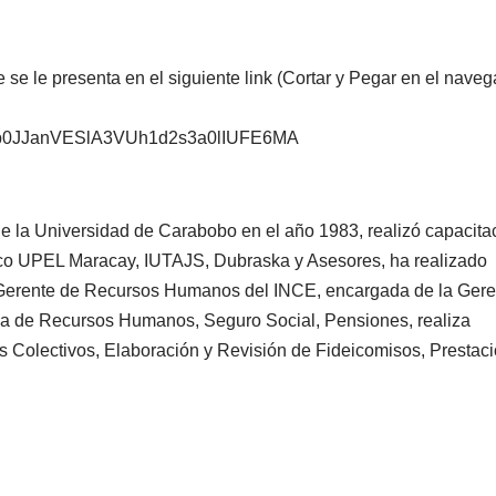
que se le presenta en el siguiente link (Cortar y Pegar en el nave
DF0b0JJanVESlA3VUh1d2s3a0lIUFE6MA
e la Universidad de Carabobo en el año 1983, realizó capacita
ico UPEL Maracay, IUTAJS, Dubraska y Asesores, ha realizado
 Gerente de Recursos Humanos del INCE, encargada de la Gere
ea de Recursos Humanos, Seguro Social, Pensiones, realiza
os Colectivos, Elaboración y Revisión de Fideicomisos, Prestac