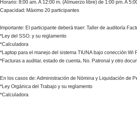
Horario: 8:00 am. A 12:00 m. (Almuerzo libre) de 1:00 pm. A 5:
Capacidad: Máximo 20 participantes
Importante: El participante deberá traer: Taller de auditoría Fac
*Ley del SSO. y su reglamento
*Calculadora
*Laptop para el manejo del sistema TIUNA bajo conección Wi F
*Facturas a auditar, estado de cuenta, No. Patronal y otro docu
En los casos de: Administración de Nómina y Liquidación de P
*Ley Orgánica del Trabajo y su reglamento
*Calculadora
Para formalizar su inscripción:
•Una vez cumplido con el paso anterior, (llenado de la planilla 
cuenta corriente del Banco Mercantil Nro. 0105-0100-81-8100
Envíe copia del comprobante del depósito por fax o e-mail. Sólo