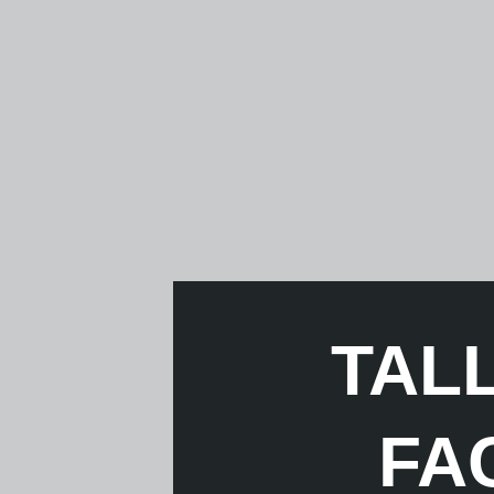
TAL
FA