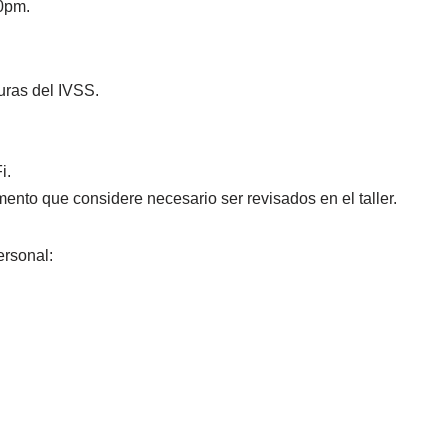
00pm.
turas del IVSS.
i.
mento que considere necesario ser revisados en el taller.
ersonal:
de acuerdo al taller seleccionado) deposite el monto respectivo 
021430 a nombre de Cámara de Industriales del Estado Aragua.
 así se garantizará el cupo.