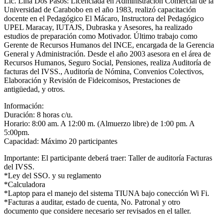
Lic. Lina Dos Pasos: Licenciada en Administración Comercial de la
Universidad de Carabobo en el año 1983, realizó capacitación
docente en el Pedagógico El Mácaro, Instructora del Pedagógico
UPEL Maracay, IUTAJS, Dubraska y Asesores, ha realizado
estudios de preparación como Motivador. Último trabajo como
Gerente de Recursos Humanos del INCE, encargada de la Gerencia
General y Administración. Desde el año 2003 asesora en el área de
Recursos Humanos, Seguro Social, Pensiones, realiza Auditoría de
facturas del IVSS., Auditoría de Nómina, Convenios Colectivos,
Elaboración y Revisión de Fideicomisos, Prestaciones de
antigüedad, y otros.
Información:
Duración: 8 horas c/u.
Horario: 8:00 am. A 12:00 m. (Almuerzo libre) de 1:00 pm. A
5:00pm.
Capacidad: Máximo 20 participantes
Importante: El participante deberá traer: Taller de auditoría Facturas
del IVSS.
*Ley del SSO. y su reglamento
*Calculadora
*Laptop para el manejo del sistema TIUNA bajo conección Wi Fi.
*Facturas a auditar, estado de cuenta, No. Patronal y otro
documento que considere necesario ser revisados en el taller.