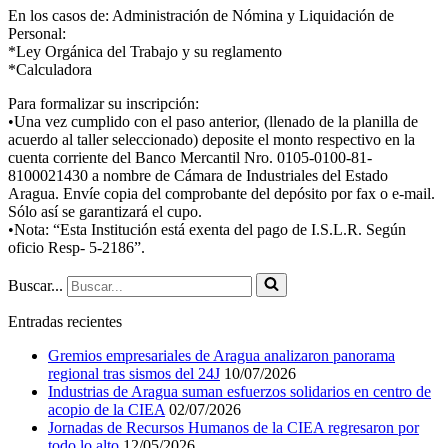
En los casos de: Administración de Nómina y Liquidación de
Personal:
*Ley Orgánica del Trabajo y su reglamento
*Calculadora
Para formalizar su inscripción:
•Una vez cumplido con el paso anterior, (llenado de la planilla de
acuerdo al taller seleccionado) deposite el monto respectivo en la
cuenta corriente del Banco Mercantil Nro. 0105-0100-81-
8100021430 a nombre de Cámara de Industriales del Estado
Aragua. Envíe copia del comprobante del depósito por fax o e-mail.
Sólo así se garantizará el cupo.
•Nota: “Esta Institución está exenta del pago de I.S.L.R. Según
oficio Resp- 5-2186”.
Buscar...
Entradas recientes
Gremios empresariales de Aragua analizaron panorama
regional tras sismos del 24J
10/07/2026
Industrias de Aragua suman esfuerzos solidarios en centro de
acopio de la CIEA
02/07/2026
Jornadas de Recursos Humanos de la CIEA regresaron por
todo lo alto
12/05/2026