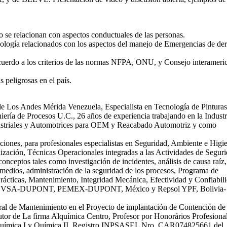
mo se relacionan con aspectos conductuales de las personas.
icología relacionados con los aspectos del manejo de Emergencias de de
 acuerdo a los criterios de las normas NFPA, ONU, y Consejo interameri
peligrosas en el país.
de Los Andes Mérida Venezuela, Especialista en Tecnología de Pintura
ría de Procesos U.C., 26 años de experiencia trabajando en la Industr
ustriales y Automotrices para OEM y Reacabado Automotriz y como
ciones, para profesionales especialistas en Seguridad, Ambiente e Higi
ización, Técnicas Operacionales integradas a las Actividades de Seguri
nceptos tales como investigación de incidentes, análisis de causa raíz,
medios, administración de la seguridad de los procesos, Programa de
ácticas, Mantenimiento, Integridad Mecánica, Efectividad y Confiabil
zuela PDVSA-DUPONT, PEMEX-DUPONT, México y Repsol YPF, Bolivia-
tral de Mantenimiento en el Proyecto de implantación de Contención de
utor de La firma Alquímica Centro, Profesor por Honorários Profesiona
de Química I y Química II. Registro INPSASEL Nro. CAR074825661 del