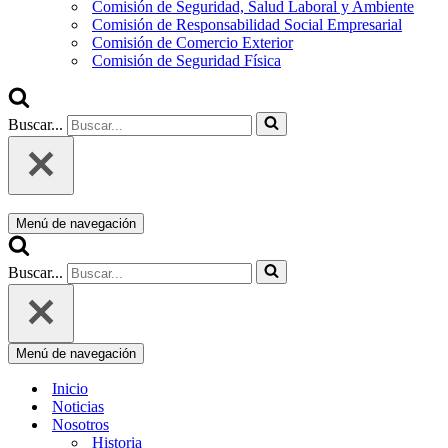
Comisión de Seguridad, Salud Laboral y Ambiente
Comisión de Responsabilidad Social Empresarial
Comisión de Comercio Exterior
Comisión de Seguridad Física
Buscar...
Menú de navegación
Buscar...
Menú de navegación
Inicio
Noticias
Nosotros
Historia