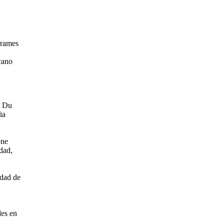
rrames
cano
s Du
ia
ene
dad,
idad de
les en