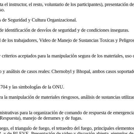
 el instructor, el resto, voluntario de los participantes), presentación de
so.
s de Seguridad y Cultura Organizacional.
e identificación de desvíos de seguridad y de condiciones inseguras.
ud de los trabajadores, Video de Manejo de Sustancias Toxicas y Peligros
 criterios aceptados para la manipulación segura de los materiales, uso 
io y análisis de casos reales: Chernobyl y Bhopal, ambos casos soporta
 704 y las simbologías de la ONU.
a la manipulación de materiales riesgosos, análisis de sustancias utiliza
nistrativas para la organización de comando de respuesta de emergenci
 Respuesta), manejo de derrames y de fugas.
go, el triangulo de fuego, el tetraedro del fuego, principales elemento
 y de BLEVE. Presentación de video y discusión abierta, ejemplos de