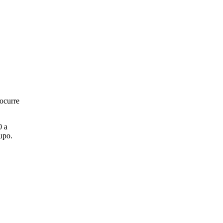
 ocurre
0 a
upo.