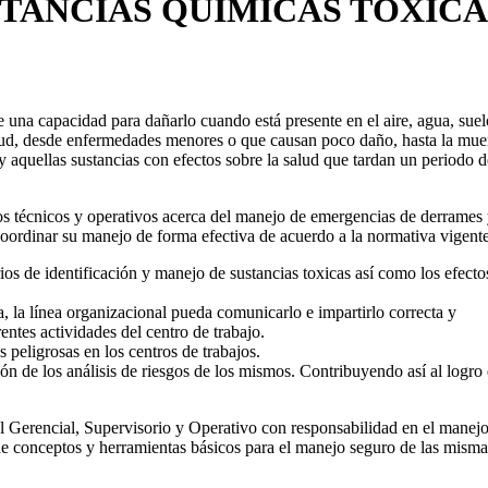
STANCIAS QUÍMICAS TÓXICA
ne una capacidad para dañarlo cuando está presente en el aire, agua, suel
salud, desde enfermedades menores o que causan poco daño, hasta la muer
y aquellas sustancias con efectos sobre la salud que tardan un periodo d
tos técnicos y operativos acerca del manejo de emergencias de derrames
 coordinar su manejo de forma efectiva de acuerdo a la normativa vigente
os de identificación y manejo de sustancias toxicas así como los efecto
 la línea organizacional pueda comunicarlo e impartirlo correcta y
entes actividades del centro de trabajo.
 peligrosas en los centros de trabajos.
ión de los análisis de riesgos de los mismos. Contribuyendo así al logro
nal Gerencial, Supervisorio y Operativo con responsabilidad en el manej
de conceptos y herramientas básicos para el manejo seguro de las misma