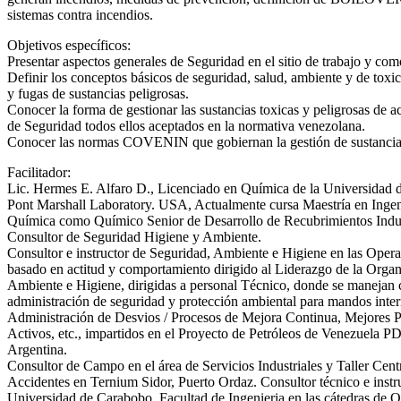
sistemas contra incendios.
Objetivos específicos:
Presentar aspectos generales de Seguridad en el sitio de trabajo y co
Definir los conceptos básicos de seguridad, salud, ambiente y de tox
y fugas de sustancias peligrosas.
Conocer la forma de gestionar las sustancias toxicas y peligrosas de
de Seguridad todos ellos aceptados en la normativa venezolana.
Conocer las normas COVENIN que gobiernan la gestión de sustancias 
Facilitador:
Lic. Hermes E. Alfaro D., Licenciado en Química de la Universidad 
Pont Marshall Laboratory. USA, Actualmente cursa Maestría en Ingenie
Química como Químico Senior de Desarrollo de Recubrimientos Ind
Consultor de Seguridad Higiene y Ambiente.
Consultor e instructor de Seguridad, Ambiente e Higiene en las Opera
basado en actitud y comportamiento dirigido al Liderazgo de la Organ
Ambiente e Higiene, dirigidas a personal Técnico, donde se manejan co
administración de seguridad y protección ambiental para mandos inter
Administración de Desvios / Procesos de Mejora Continua, Mejores Pr
Activos, etc., impartidos en el Proyecto de Petróleos de Vene
Argentina.
Consultor de Campo en el área de Servicios Industriales y Taller Cen
Accidentes en Ternium Sidor, Puerto Ordaz. Consultor técnico e instr
Universidad de Carabobo, Facultad de Ingenieria en las cátedras 