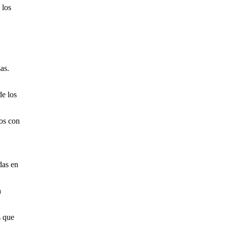
 los
as.
de los
dos con
das en
a
s que