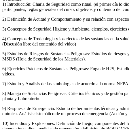
1) Introducción: Charla de Seguridad como ritual, (el primer día lo dicta
participantes, reglas generales del curso, objetivos y contenido del cur
2) Definición de Actitud y Comportamiento y su relación con aspecto
3) Conceptos de Seguridad Higiene y Ambiente, ejemplos, ejercicios d
4) Conceptos de Toxicología y los efectos de las sustancias en la sal
(Discusión libre del contenido del video)
5) Estudios de Riesgos de Sustancias Peligrosas: Estudios de riesgos y
MSDS (Hoja de Seguridad de los Materiales).
6) Ejercicios Prácticos de Sustancias Peligrosas: Fuga de H2S, Estud
videos.
7) Estudio y Análisis de las simbologías de acuerdo a la norma NFPA
8) Manejo de Sustancias Peligrosas: Criterios técnicos y de gestión par
planta y Laboratorio.
9) Respuesta de Emergencia: Estudio de herramientas técnicas y admi
química. Análisis sistemático de un proceso de emergencia (Acción y
10) Incendios y Explosiones: Definición de fuego, componentes del fue
generan incendios, medidas de prevención, definición de BOILOVER,