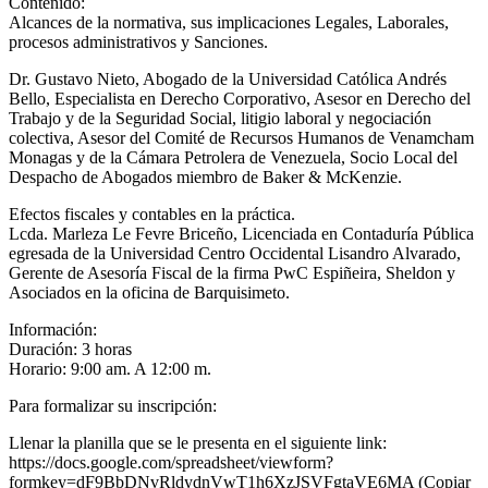
Contenido:
Alcances de la normativa, sus implicaciones Legales, Laborales,
procesos administrativos y Sanciones.
Dr. Gustavo Nieto, Abogado de la Universidad Católica Andrés
Bello, Especialista en Derecho Corporativo, Asesor en Derecho del
Trabajo y de la Seguridad Social, litigio laboral y negociación
colectiva, Asesor del Comité de Recursos Humanos de Venamcham
Monagas y de la Cámara Petrolera de Venezuela, Socio Local del
Despacho de Abogados miembro de Baker & McKenzie.
Efectos fiscales y contables en la práctica.
Lcda. Marleza Le Fevre Briceño, Licenciada en Contaduría Pública
egresada de la Universidad Centro Occidental Lisandro Alvarado,
Gerente de Asesoría Fiscal de la firma PwC Espiñeira, Sheldon y
Asociados en la oficina de Barquisimeto.
Información:
Duración: 3 horas
Horario: 9:00 am. A 12:00 m.
Para formalizar su inscripción:
Llenar la planilla que se le presenta en el siguiente link:
https://docs.google.com/spreadsheet/viewform?
formkey=dF9BbDNvRldydnVwT1h6XzJSVFgtaVE6MA (Copiar