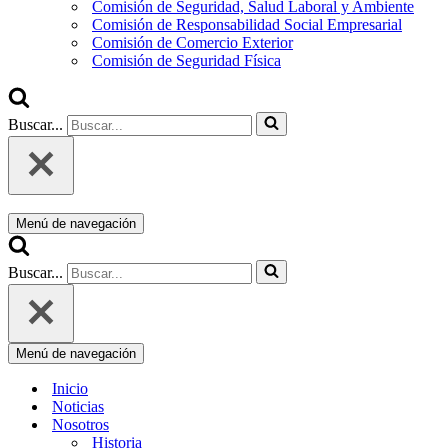
Comisión de Seguridad, Salud Laboral y Ambiente
Comisión de Responsabilidad Social Empresarial
Comisión de Comercio Exterior
Comisión de Seguridad Física
Buscar...
Menú de navegación
Buscar...
Menú de navegación
Inicio
Noticias
Nosotros
Historia