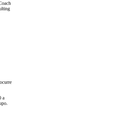
 Coach
ulting
 ocurre
0 a
upo.