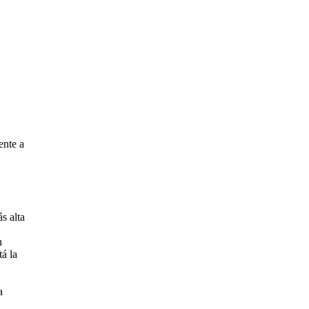
ente a
s alta
n
á la
a