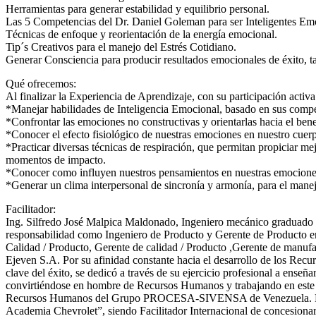
Herramientas para generar estabilidad y equilibrio personal.
Las 5 Competencias del Dr. Daniel Goleman para ser Inteligentes Em
Técnicas de enfoque y reorientación de la energía emocional.
Tip´s Creativos para el manejo del Estrés Cotidiano.
Generar Consciencia para producir resultados emocionales de éxito, t
Qué ofrecemos:
Al finalizar la Experiencia de Aprendizaje, con su participación activ
*Manejar habilidades de Inteligencia Emocional, basado en sus compet
*Confrontar las emociones no constructivas y orientarlas hacia el bene
*Conocer el efecto fisiológico de nuestras emociones en nuestro cuer
*Practicar diversas técnicas de respiración, que permitan propiciar me
momentos de impacto.
*Conocer como influyen nuestros pensamientos en nuestras emociones 
*Generar un clima interpersonal de sincronía y armonía, para el manej
Facilitador:
Ing. Silfredo José Malpica Maldonado, Ingeniero mecánico graduado 
responsabilidad como Ingeniero de Producto y Gerente de Producto e
Calidad / Producto, Gerente de calidad / Producto ,Gerente de manuf
Ejeven S.A. Por su afinidad constante hacia el desarrollo de los Rec
clave del éxito, se dedicó a través de su ejercicio profesional a enseña
convirtiéndose en hombre de Recursos Humanos y trabajando en este ca
Recursos Humanos del Grupo PROCESA-SIVENSA de Venezuela. Forma
Academia Chevrolet”, siendo Facilitador Internacional de concesionar