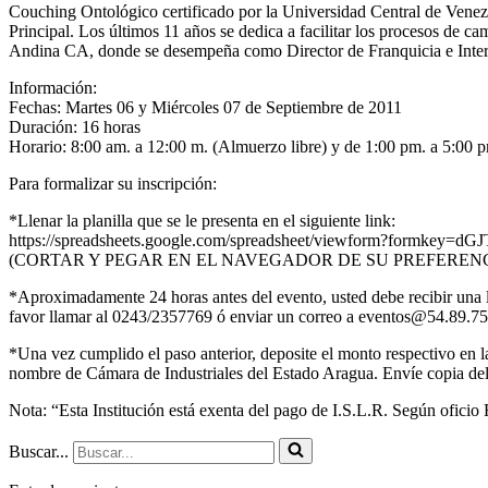
Couching Ontológico certificado por la Universidad Central de Vene
Principal. Los últimos 11 años se dedica a facilitar los procesos de c
Andina CA, donde se desempeña como Director de Franquicia e Intern
Información:
Fechas: Martes 06 y Miércoles 07 de Septiembre de 2011
Duración: 16 horas
Horario: 8:00 am. a 12:00 m. (Almuerzo libre) y de 1:00 pm. a 5:00 
Para formalizar su inscripción:
*Llenar la planilla que se le presenta en el siguiente link:
https://spreadsheets.google.com/spreadsheet/viewform?f
(CORTAR Y PEGAR EN EL NAVEGADOR DE SU PREFERENC
*Aproximadamente 24 horas antes del evento, usted debe recibir una l
favor llamar al 0243/2357769 ó enviar un correo a eventos@54.89.75
*Una vez cumplido el paso anterior, deposite el monto respectivo en
nombre de Cámara de Industriales del Estado Aragua. Envíe copia del 
Nota: “Esta Institución está exenta del pago de I.S.L.R. Según oficio
Buscar...