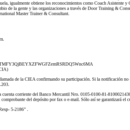
zuela, igualmente obtiene los reconocimientos como Coach Asistente y
ambio de la gente y las organizaciones a través de Door Training & Cons
ational Master Trainer & Consultant.
pm.
ormkey=dGJTMFY3QjBEYXZFWGFZemRSRDQ5Wnc6MA
IA)
lamada de la CIEA confirmando su participación. Si la notificación no
.203.
 la cuenta corriente del Banco Mercantil Nro. 0105-0100-81-810002143
comprobante del depósito por fax o e-mail. Sólo así se garantizará el c
 Resp- 5-2186” .