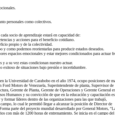
ocionales.
anto personales como colectivos.
a cada socio de aprendizaje estará en capacidad de:
encias y acciones para el beneficio cotidiano.
ficio propio y de la colectividad.
po y como podemos reorientarlas para producir estados deseados.
jores espacios emocionales y estar mejores condicionados para actuar fr
y a su vez estas condicionan nuestro actuar.
o exitoso de situaciones bajo presión e incertidumbre.
en la Universidad de Carabobo en el año 1974, ocupo posiciones de má
n Ford Motors de Venezuela, Superintendente de planta, Supervisor de
actura, Gerente de Planta, Gerente de Operaciones y Gerente General e
ursos Humanos y su convicción de que en la educación y capacitación est
r y formar líderes dentro de las organizaciones para las que trabajó,
mpo, lo cual le permitió llegar a alcanzar la posición de Director de
 parte del proyecto mundial desarrollado por General Motors, “L
ios con más de 1200 horas de entrenamiento. Se inicia en el campo del