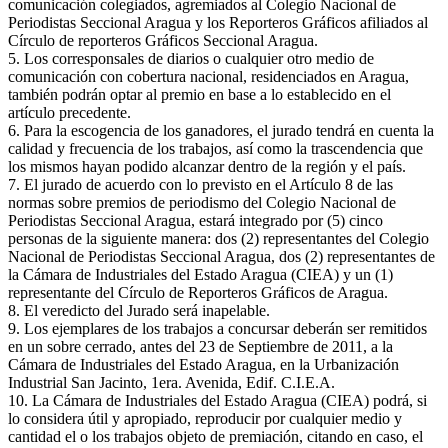
comunicación colegiados, agremiados al Colegio Nacional de
Periodistas Seccional Aragua y los Reporteros Gráficos afiliados al
Círculo de reporteros Gráficos Seccional Aragua.
5. Los corresponsales de diarios o cualquier otro medio de
comunicación con cobertura nacional, residenciados en Aragua,
también podrán optar al premio en base a lo establecido en el
artículo precedente.
6. Para la escogencia de los ganadores, el jurado tendrá en cuenta la
calidad y frecuencia de los trabajos, así como la trascendencia que
los mismos hayan podido alcanzar dentro de la región y el país.
7. El jurado de acuerdo con lo previsto en el Artículo 8 de las
normas sobre premios de periodismo del Colegio Nacional de
Periodistas Seccional Aragua, estará integrado por (5) cinco
personas de la siguiente manera: dos (2) representantes del Colegio
Nacional de Periodistas Seccional Aragua, dos (2) representantes de
la Cámara de Industriales del Estado Aragua (CIEA) y un (1)
representante del Círculo de Reporteros Gráficos de Aragua.
8. El veredicto del Jurado será inapelable.
9. Los ejemplares de los trabajos a concursar deberán ser remitidos
en un sobre cerrado, antes del 23 de Septiembre de 2011, a la
Cámara de Industriales del Estado Aragua, en la Urbanización
Industrial San Jacinto, 1era. Avenida, Edif. C.I.E.A.
10. La Cámara de Industriales del Estado Aragua (CIEA) podrá, si
lo considera útil y apropiado, reproducir por cualquier medio y
cantidad el o los trabajos objeto de premiación, citando en caso, el