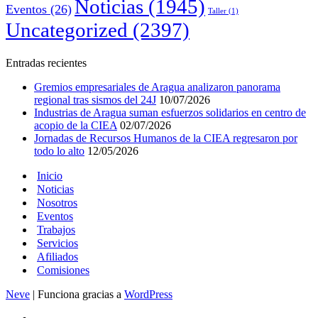
Noticias
(1945)
Eventos
(26)
Taller
(1)
Uncategorized
(2397)
Entradas recientes
Gremios empresariales de Aragua analizaron panorama
regional tras sismos del 24J
10/07/2026
Industrias de Aragua suman esfuerzos solidarios en centro de
acopio de la CIEA
02/07/2026
Jornadas de Recursos Humanos de la CIEA regresaron por
todo lo alto
12/05/2026
Inicio
Noticias
Nosotros
Eventos
Trabajos
Servicios
Afiliados
Comisiones
Neve
| Funciona gracias a
WordPress