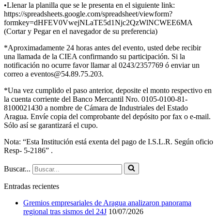
•Llenar la planilla que se le presenta en el siguiente link:
https://spreadsheets.google.com/spreadsheet/viewform?
formkey=dHFEV0VwejNLaTE5d1Njc2QzWlNCWEE6MA
(Cortar y Pegar en el navegador de su preferencia)
*Aproximadamente 24 horas antes del evento, usted debe recibir
una llamada de la CIEA confirmando su participación. Si la
notificación no ocurre favor llamar al 0243/2357769 ó enviar un
correo a eventos@54.89.75.203.
*Una vez cumplido el paso anterior, deposite el monto respectivo en
la cuenta corriente del Banco Mercantil Nro. 0105-0100-81-
8100021430 a nombre de Cámara de Industriales del Estado
Aragua. Envíe copia del comprobante del depósito por fax o e-mail.
Sólo así se garantizará el cupo.
Nota: “Esta Institución está exenta del pago de I.S.L.R. Según oficio
Resp- 5-2186” .
Buscar...
Entradas recientes
Gremios empresariales de Aragua analizaron panorama
regional tras sismos del 24J
10/07/2026