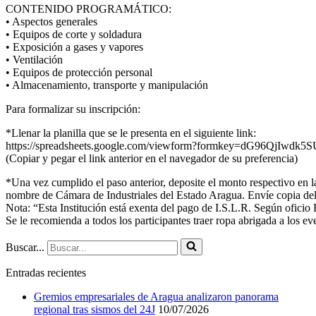
CONTENIDO PROGRAMÁTICO:
• Aspectos generales
• Equipos de corte y soldadura
• Exposición a gases y vapores
• Ventilación
• Equipos de protección personal
• Almacenamiento, transporte y manipulación
Para formalizar su inscripción:
*Llenar la planilla que se le presenta en el siguiente link:
https://spreadsheets.google.com/viewform?formkey=dG96QjI
(Copiar y pegar el link anterior en el navegador de su preferencia)
*Una vez cumplido el paso anterior, deposite el monto respectivo en
nombre de Cámara de Industriales del Estado Aragua. Envíe copia del 
Nota: “Esta Institución está exenta del pago de I.S.L.R. Según oficio
Se le recomienda a todos los participantes traer ropa abrigada a los e
Buscar...
Entradas recientes
Gremios empresariales de Aragua analizaron panorama
regional tras sismos del 24J
10/07/2026