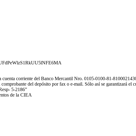
wdk5SUFdPeWlzS1RkUU5lNFE6MA
 la cuenta corriente del Banco Mercantil Nro. 0105-0100-81-810002143
comprobante del depósito por fax o e-mail. Sólo así se garantizará el c
 Resp- 5-2186”
ventos de la CIEA