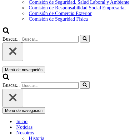
Comisión de Seguridad, Salud Laboral y Ambiente
Comisión de Responsabilidad Social Empresarial
Comisión de Comercio Exterior
Comisión de Seguridad Física
Buscar...
Menú de navegación
Buscar...
Menú de navegación
Inicio
Noticias
Nosotros
Historia