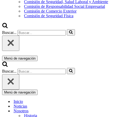
Comisión de Seguridad, Salud Laboral y Ambiente
Comisión de Responsabilidad Social Empresarial
Comisión de Comercio Exterior
Comisión de Seguridad Física
Buscar...
Menú de navegación
Buscar...
Menú de navegación
Inicio
Noticias
Nosotros
Historia