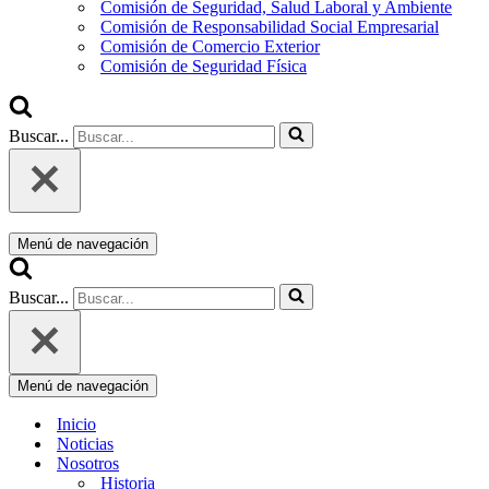
Comisión de Seguridad, Salud Laboral y Ambiente
Comisión de Responsabilidad Social Empresarial
Comisión de Comercio Exterior
Comisión de Seguridad Física
Buscar...
Menú de navegación
Buscar...
Menú de navegación
Inicio
Noticias
Nosotros
Historia