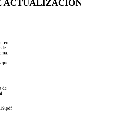
DE ACTUALIZACIÓN
ar en
r de
tema.
s que
a de
al
719.pdf