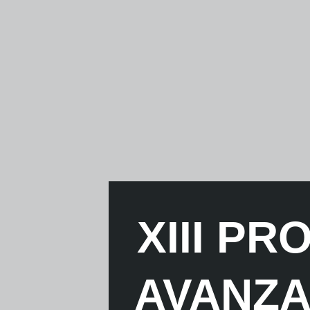
XIII P
AVANZA