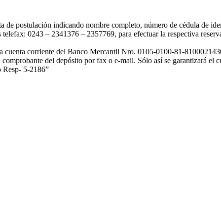
 carta de postulación indicando nombre completo, número de cédula de ide
s telefax: 0243 – 2341376 – 2357769, para efectuar la respectiva reserv
n la cuenta corriente del Banco Mercantil Nro. 0105-0100-81-810002143
comprobante del depósito por fax o e-mail. Sólo así se garantizará el c
io Resp- 5-2186”