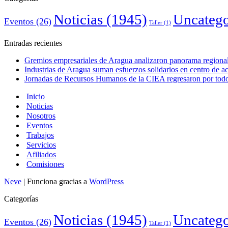
Noticias
(1945)
Uncatego
Eventos
(26)
Taller
(1)
Entradas recientes
Gremios empresariales de Aragua analizaron panorama regional 
Industrias de Aragua suman esfuerzos solidarios en centro de 
Jornadas de Recursos Humanos de la CIEA regresaron por todo 
Inicio
Noticias
Nosotros
Eventos
Trabajos
Servicios
Afiliados
Comisiones
Neve
| Funciona gracias a
WordPress
Categorías
Noticias
(1945)
Uncatego
Eventos
(26)
Taller
(1)