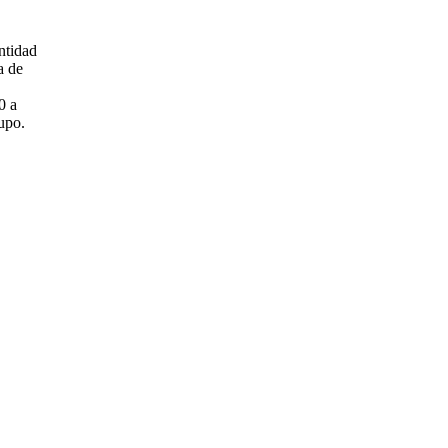
ntidad
a de
0 a
upo.