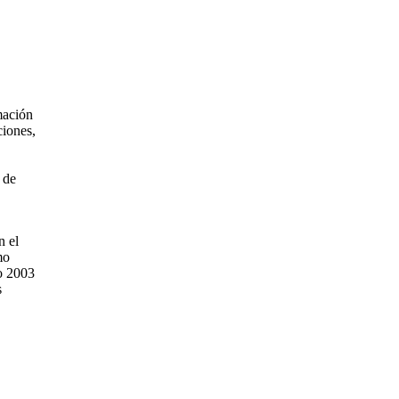
mación
ciones,
 de
n el
mo
o 2003
s