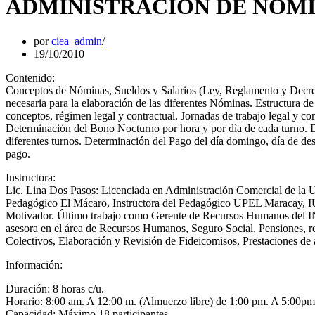
ADMINISTRACIÓN DE NÓM
por
ciea_admin
19/10/2010
Contenido:
Conceptos de Nóminas, Sueldos y Salarios (Ley, Reglamento y Decret
necesaria para la elaboración de las diferentes Nóminas. Estructura 
conceptos, régimen legal y contractual. Jornadas de trabajo legal y c
Determinación del Bono Nocturno por hora y por dìa de cada turno. D
diferentes turnos. Determinación del Pago del día domingo, día de des
pago.
Instructora:
Lic. Lina Dos Pasos: Licenciada en Administración Comercial de la U
Pedagógico El Mácaro, Instructora del Pedagógico UPEL Maracay, IU
Motivador. Último trabajo como Gerente de Recursos Humanos del IN
asesora en el área de Recursos Humanos, Seguro Social, Pensiones, r
Colectivos, Elaboración y Revisión de Fideicomisos, Prestaciones de 
Información:
Duración: 8 horas c/u.
Horario: 8:00 am. A 12:00 m. (Almuerzo libre) de 1:00 pm. A 5:00pm
Capacidad: Máximo 18 participantes