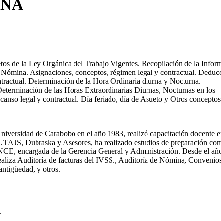
INA
os de la Ley Orgánica del Trabajo Vigentes. Recopilación de la Infor
de Nómina. Asignaciones, conceptos, régimen legal y contractual. Deduc
ontractual. Determinación de la Hora Ordinaria diurna y Nocturna.
eterminación de las Horas Extraordinarias Diurnas, Nocturnas en los
canso legal y contractual. Día feriado, día de Asueto y Otros conceptos
niversidad de Carabobo en el año 1983, realizó capacitación docente e
TAJS, Dubraska y Asesores, ha realizado estudios de preparación co
CE, encargada de la Gerencia General y Administración. Desde el añ
ealiza Auditoría de facturas del IVSS., Auditoría de Nómina, Convenio
antigüedad, y otros.
.