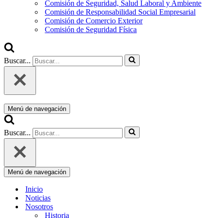
Comisión de Seguridad, Salud Laboral y Ambiente
Comisión de Responsabilidad Social Empresarial
Comisión de Comercio Exterior
Comisión de Seguridad Física
Buscar...
Menú de navegación
Buscar...
Menú de navegación
Inicio
Noticias
Nosotros
Historia