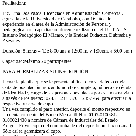
Facilitadora:
Lic. Lina Dos Pasos: Licenciada en Administración Comercial,
egresada de la Universidad de Carabobo, con 16 años de
experiencia en el área de la Administración de Personal y
pedagógica, con capacitación docente realizada en el I.U.T.A.J.S.
Instituto Pedagógico El Mácaro, y la Entidad Didáctica Dubraska y
Asesores.
Duración: 8 horas – (De 8:00 am. a 12:00 m. y 1:00pm. a 5:00 pm.)
Capacidad:Máximo 20 participantes.
PARA FORMALIZAR SU INSCRIPCIÓN:
Llenar la planilla que se le presenta al final o en su defecto envíe
carta de postulación indicando nombre completo, número de cédula
de identidad y cargo de las personas postuladas por esta misma vía o
a través de los telefax: 0243 – 2341376 – 2357769, para efectuar la
respectiva reserva de cupo.
Una vez cumplido el paso anterior, deposite el monto respectivo en
la cuenta corriente del Banco Mercantil Nro. 0105-0100-81-
8100021430 a nombre de Cámara de Industriales del Estado
Aragua. Envíe copia del comprobante del depósito por fax o e-mail.
Sólo así se garantizará el cupo.